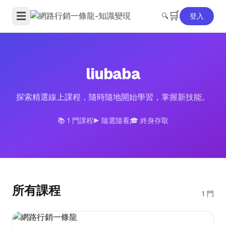
🛒
☰
🔍
登入
liubaba
探索精選線上課程，隨時隨地開始學習，掌握新技能。
📚 1 門課程
▶️ 隨選隨看
🎓 終身存取
所有課程
1 門