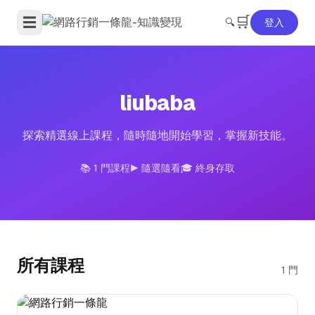
🛒
☰
🔍
登入
liubaba
探索精選線上課程，隨時隨地開始學習，掌握新技能。
📚 1 門課程
▶️ 隨選隨看
🎓 終身存取
所有課程
1 門